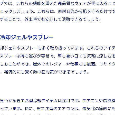
時に役立つ熱中症対策グッズ
プでは、これらの機能を備えた高品質なウェアが手に入るこ
の緊急避難用品の選び方
チェックしましょう。これらは、直射日光から肌を守るだけで
でも使える冷却グッズ
することで、外出時でも安心して活動できるでしょう。
所での熱中症対策
風のシーズン、富山県のリサイクルショップで賢く防災対策
る冷却ジェルやスプレー
用品をリサイクルショップで揃える理由
却ジェルやスプレーも多く取り扱っています。これらのアイ
の防災グッズの選び方
スプレーは持ち運びが容易で、蒸し暑い日でも気軽に涼しさ
イクルショップで手に入る避難用品
しむことができ、屋外でのレジャーや仕事にも最適。リサイ
、経済的にも賢く熱中症対策ができるでしょう。
での防災対策と熱中症対策のコツ
密着型のリサイクルショップの活用法
意識を高めるためのアイテム
夏を快適に過ごすための熱中症対策アイテムをリサイクルショ
見つかる省エネ型冷却アイテムは注目です。エアコンや扇風
すめの冷却グッズの選び方
っています。特に、省エネ型のエアコンは、電気代の節約に