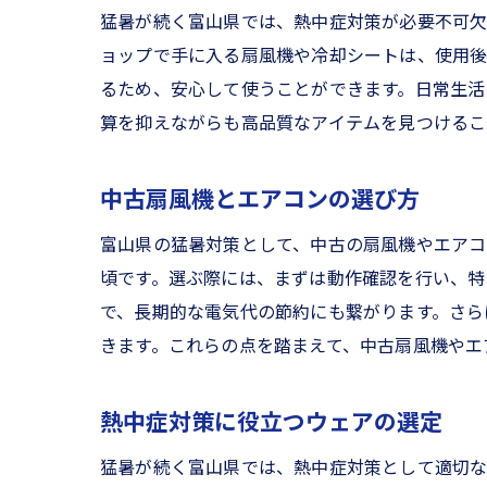
猛暑が続く富山県では、熱中症対策が必要不可欠
リサ
ョップで手に入る扇風機や冷却シートは、使用後
地元
るため、安心して使うことができます。日常生活
リサイク
算を抑えながらも高品質なアイテムを見つけるこ
冷却
飲料
中古扇風機とエアコンの選び方
中古
富山県の猛暑対策として、中古の扇風機やエアコ
熱中
頃です。選ぶ際には、まずは動作確認を行い、特
エコ
で、長期的な電気代の節約にも繋がります。さら
日差
きます。これらの点を踏まえて、中古扇風機やエ
富山県の
台風
熱中症対策に役立つウェアの選定
リサ
猛暑が続く富山県では、熱中症対策として適切な