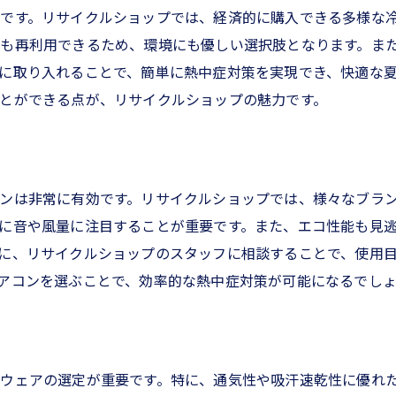
です。リサイクルショップでは、経済的に購入できる多様な
イクルショップで得られる安心感
も再利用できるため、環境にも優しい選択肢となります。ま
のリサイクルショップを応援しよう
に取り入れることで、簡単に熱中症対策を実現でき、快適な
ルショップで手に入る富山県の熱中症対策アイテムとは？
とができる点が、リサイクルショップの魅力です。
タオルと保冷剤の使い方
水保管ボトルの選び方
の扇風機やクーラーボックスの利点
ンは非常に有効です。リサイクルショップでは、様々なブラ
症対策グッズの再利用方法
に音や風量に注目することが重要です。また、エコ性能も見
な熱中症対策アイテムの魅力
に、リサイクルショップのスタッフに相談することで、使用
し対策グッズもリサイクルショップで
アコンを選ぶことで、効率的な熱中症対策が可能になるでし
リサイクルショップで見つける台風シーズンの熱中症対策
対策と熱中症対策の両立アイテム
イクルショップで揃える非常用持ち出し袋
ウェアの選定が重要です。特に、通気性や吸汗速乾性に優れ