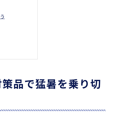
う
対策品で猛暑を乗り切