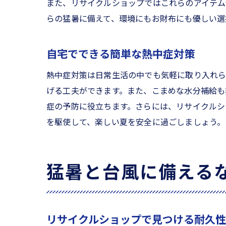
また、リサイクルショップではこれらのアイテム
リサ
らの猛暑に備えて、環境にもお財布にも優しい選
日陰
アウ
自宅でできる簡単な熱中症対策
中古
リサ
熱中症対策は日常生活の中でも気軽に取り入れら
げる工夫ができます。また、こまめな水分補給も
リサイク
症の予防に役立ちます。さらには、リサイクルシ
中古
を駆使して、楽しい夏を安全に過ごしましょう。
コス
省エ
リサ
猛暑と台風に備える
富山
リサ
富山県の
リサイクルショップで見つける耐久