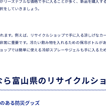
がリーズナブルな価格で手に入ることが多く、新品を購入す
イクルショップで見つけるサマーファッション
択をしていきましょう。
を作るためのアイテム
トドア用の冷却グッズ
の扇風機やエアコンを探すポイント
イクルショップで手に入る飲料保管アイテム
れます。例えば、リサイクルショップで手に入る涼しげなカ
非常に重要です。冷たい飲み物を入れるための保冷ボトルが
ルショップで見つける富山県の猛暑対策アイテムの魅力
ョップでは簡単に使える冷却スプレーやジェルも手に入るた
でも高品質な熱中症対策グッズ
パ抜群の冷却アイテム
ネグッズで猛暑を乗り切る
イクルショップで手に入る家庭用冷却器具
なら富山県のリサイクルシ
県ならではの冷却アイテム
イクルショップの商品レビュー
リサイクルショップで揃える熱中症対策と災害対策
性のある防災グッズ