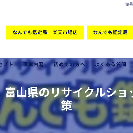
猛
なんでも鑑定局 楽天市場店
なんでも鑑定局 
セプト
事業内容
初めての方へ
よくある質問
格の秘密
買取
！富山県のリサイクルショ
販売
策
出張買取
家具