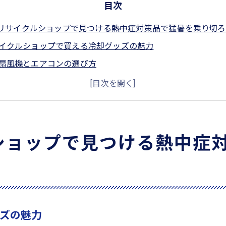
目次
リサイクルショップで見つける熱中症対策品で猛暑を乗り切ろ
イクルショップで買える冷却グッズの魅力
扇風機とエアコンの選び方
症対策に役立つウェアの選定
イクルショップでお得に手に入る冷却ジェルやスプレー
ネ型冷却アイテムを探そう
でできる簡単な熱中症対策
ショップで見つける熱中症
風に備えるなら富山県のリサイクルショップが最適な理由
イクルショップで見つける耐久性のある防災グッズ
でお得な買い物体験
イクルショップ利用で環境保護も
ズの魅力
県の特色を活かした商品ラインナップ