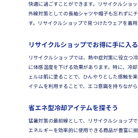
停電
快適に過ごすことができます。リサイクルショッ
中古
外線対策としての長袖シャツや帽子も忘れずに
雨天
す。リサイクルショップで見つけたウェアを着用
避難
猛暑と台
リサイクルショップでお得に手に入
防災
リサイクルショップでは、熱中症対策に役立つ冷
中古
に体感温度を下げる効果があります。特に、冷却
リサ
ェルは肌に塗ることで、ひんやりとした感触を楽
イテムを利用することで、エコ意識を持ちながら
家庭
地域
省エネ型冷却アイテムを探そう
防災
富山県の
猛暑対策の最前線として、リサイクルショップで
おす
エネルギーを効率的に使用できる商品が豊富に揃