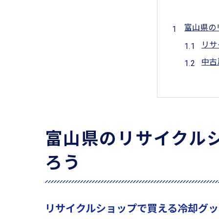
富山県の
リサ
中古
熱中
リサ
省エ
自宅
富山県のリサイクル
猛暑と台
ろう
リサ
エコ
リサ
リサイクルショップで買える冷却グッ
富山