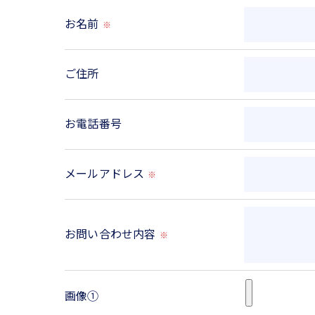
お名前
※
＜個人情報を与えなかった場合に生じる結果
必要な情報を頂けない場合は、それに対応し
ご住所
＜個人情報の開示･訂正・削除･利用停止の手
お電話番号
当社では、お客様の個人情報の開示･訂正･削
ご本人である事を確認のうえ、対応させて頂き
個人情報の開示･訂正･削除・利用停止の具体
メールアドレス
※
お問い合わせ内容
※
画像①