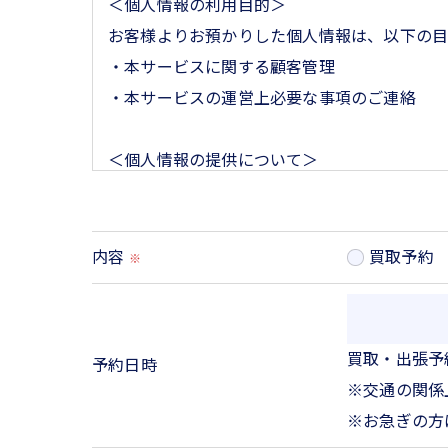
＜個人情報の利用目的＞
お客様よりお預かりした個人情報は、以下の目
・本サービスに関する顧客管理
・本サービスの運営上必要な事項のご連絡
＜個人情報の提供について＞
当社ではお客様の同意を得た場合または法令に
取得した個人情報を第三者に提供することは
内容
買取予約
※
＜個人情報の委託について＞
当社では、利用目的の達成に必要な範囲におい
これらの委託先に対しては個人情報保護契約等
買取・出張予
予約日時
※交通の関係
＜個人情報の安全管理＞
※お急ぎの方
当社では、個人情報の漏洩等がなされないよう