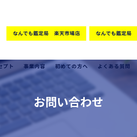
なんでも鑑定局 楽天市場店
なんでも鑑定局 
セプト
事業内容
初めての方へ
よくある質問
格の秘密
買取
お問い合わせ
販売
出張買取
家具