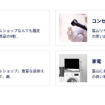
コン
ルショップなんでも鑑定
富山リ
商品の9割…
の思い
家電
ルショップ。豊富な品揃え
富山に
で、厳…
の良い