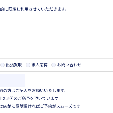
的に限定し利用させていただきます。
定められた場合を除き、
いたしません。
出張買取
求人応募
お問い合わせ
て、個人情報を外部に委託する場合があります。
の措置をとり、適切な監督を行います。
約の方は
ご記入をお願いいたします。
上2時間のご猶予を頂いています
は店舗に電話頂ければご予約がスムーズです
、適切に安全管理対策を実施します。