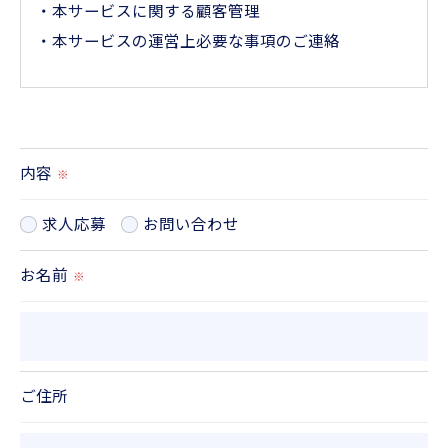
・本サービスに関する顧客管理
・本サービスの運営上必要な事項のご連絡
＜個人情報の提供について＞
当社ではお客様の同意を得た場合または法令に定め
られた場合を除き、
内容
※
取得した個人情報を第三者に提供することはいたし
ません。
求人応募
お問い合わせ
お名前
※
＜個人情報の委託について＞
当社では、利用目的の達成に必要な範囲において、
個人情報を外部に委託する場合があります。
これらの委託先に対しては個人情報保護契約等の措
ご住所
置をとり、適切な監督を行います。