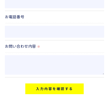
＜個人情報の安全管理＞
当社では、個人情報の漏洩等がなされないよう、適
お電話番号
切に安全管理対策を実施します。
＜個人情報を与えなかった場合に生じる結果＞
必要な情報を頂けない場合は、それに対応した当社
お問い合わせ内容
のサービスをご提供できない場合がございますので
※
予めご了承ください。
＜個人情報の開示･訂正・削除･利用停止の手続につ
いて＞
当社では、お客様の個人情報の開示･訂正･削除・利
用停止の手続を定めさせて頂いております。
ご本人である事を確認のうえ、対応させて頂きま
す。