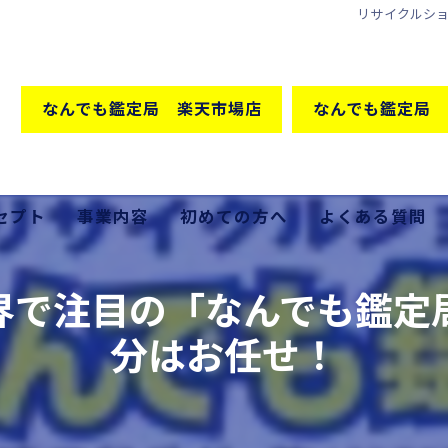
リサイクルシ
なんでも鑑定局 楽天市場店
なんでも鑑定局 
セプト
事業内容
初めての方へ
よくある質問
格の秘密
買取
界で注目の「なんでも鑑定
販売
分はお任せ！
出張買取
家具