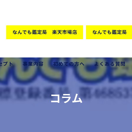
なんでも鑑定局 楽天市場店
なんでも鑑定局 
セプト
事業内容
初めての方へ
よくある質問
格の秘密
買取
コラム
販売
出張買取
家具