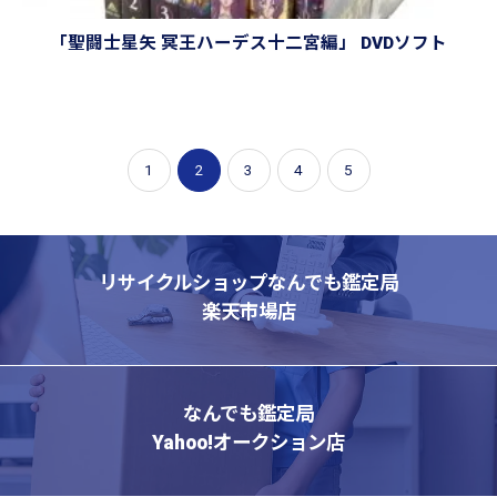
「聖闘士星矢 冥王ハーデス十二宮編」 DVDソフト
1
2
3
4
5
リサイクルショップなんでも鑑定局
楽天市場店
なんでも鑑定局
Yahoo!オークション店