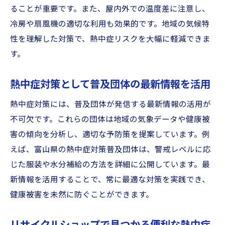
最新熱中症対策アイテムの特徴と選び方ガ
ることが重要です。また、屋内外での温度差に注意し、
イド
冷房や扇風機の適切な利用も効果的です。地域の気候特
性を理解した対策で、熱中症リスクを大幅に軽減できま
熱中症対策を強化するリサイクルショップ
す。
活用法
WBGT情報を活かした熱中症対策グッズの選
熱中症対策として普及団体の最新情報を活用
定基準
持ち運びやすい熱中症対策アイテムの注目
熱中症対策には、普及団体が発信する最新情報の活用が
ポイント
不可欠です。これらの団体は地域の気象データや健康被
害の傾向を分析し、適切な予防策を提案しています。例
富山県で注目される熱中症対策のトレンド
えば、富山県の熱中症対策普及団体は、警戒レベルに応
紹介
じた服装や水分補給の方法を詳細に公開しています。最
熱中症対策強化に役立つグッズ比較と活用
新情報を活用することで、常に最適な対策を実践でき、
方法
健康被害を未然に防ぐことができます。
携帯しやすい熱中症対策グッズの選び方とは
携帯性に優れた熱中症対策アイテムの選び