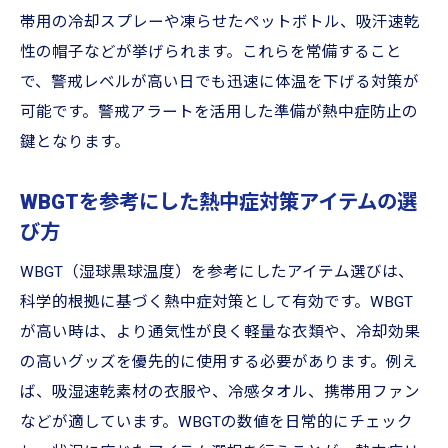
熱中症対策アイテムを賢く選ぶリサイクル
帯用の冷却スプレーや凍らせたペットボトル、吸汗速乾
術
性の帽子などが挙げられます。これらを常備すること
で、警戒レベルが高い日でも迅速に体温を下げる対策が
リサイクルショップで見つける快適グッズ
可能です。警戒アラートを活用した準備が熱中症防止の
の実用例
鍵となります。
熱中症対策とリサイクル品活用のメリット
を解説
WBGTを参考にした熱中症対策アイテムの選
身近なリサイクルショップでの熱中症対策
び方
実践方法
WBGT（湿球黒球温度）を参考にしたアイテム選びは、
地域リサイクルショップを活用した熱中症
科学的根拠に基づく熱中症対策として有効です。WBGT
対策法
が高い時は、より通気性が良く軽量な衣類や、冷却効果
熱中症警戒アラート時の効果的な対策方法
の高いグッズを優先的に使用する必要があります。例え
熱中症警戒アラート発令時の行動チェック
ば、吸湿速乾素材の衣服や、冷感タオル、携帯用ファン
リスト
などが適しています。WBGTの数値を日常的にチェック
熱中症対策に役立つアラート情報の活用法