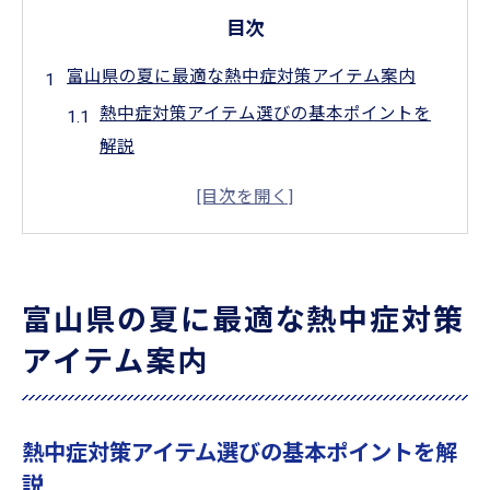
目次
富山県の夏に最適な熱中症対策アイテム案内
熱中症対策アイテム選びの基本ポイントを
解説
富山県特有の気候に合う熱中症対策方法
熱中症対策として普及団体の最新情報を活
用
リサイクルショップで見つかる便利な熱中
富山県の夏に最適な熱中症対策
症対策グッズ
アイテム案内
熱中症警戒アラート時の必須アイテム選定
法
WBGTを参考にした熱中症対策アイテムの選
熱中症対策アイテム選びの基本ポイントを解
び方
説