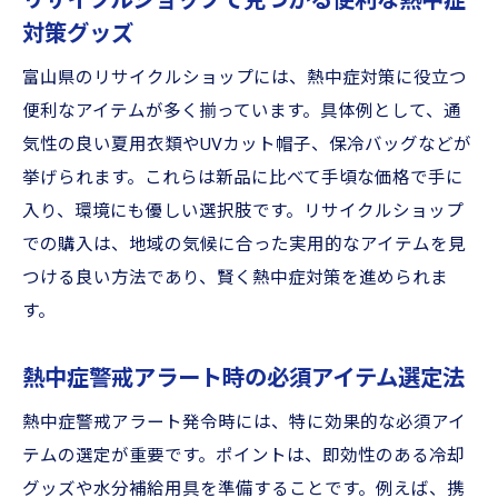
リサイクルショップで見つかる便利な熱中症
方
対策グッズ
熱中症対策とリサイクルショップ利用のポ
富山県のリサイクルショップには、熱中症対策に役立つ
イント
便利なアイテムが多く揃っています。具体例として、通
外出時に便利な熱中症対策グッズの特徴を
気性の良い夏用衣類やUVカット帽子、保冷バッグなどが
解説
挙げられます。これらは新品に比べて手頃な価格で手に
熱中症対策グッズの持ち物リストと選定基
入り、環境にも優しい選択肢です。リサイクルショップ
準
での購入は、地域の気候に合った実用的なアイテムを見
富山県で人気の携帯可能な熱中症対策アイ
つける良い方法であり、賢く熱中症対策を進められま
テム
す。
快適な夏を過ごすための携帯用熱中症対策
グッズ
熱中症警戒アラート時の必須アイテム選定法
身近なリサイクルショップ活用実践ガイド
熱中症警戒アラート発令時には、特に効果的な必須アイ
リサイクルショップで手軽に始める熱中症
テムの選定が重要です。ポイントは、即効性のある冷却
対策
グッズや水分補給用具を準備することです。例えば、携