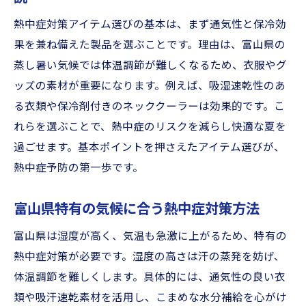
リサイクルショップで探す快適グッズ特集
熱中症対策アイテム選びの基本は、まず通気性と保冷効
リサイクルショップで見つかる熱中症対策
果を兼ね備えた製品を選ぶことです。理由は、富山県の
の定番アイテム
蒸し暑い気候では体温調節が難しくなるため、衣服やグ
富山県のリサイクルショップ活用術と熱中
ッズの素材が重要になります。例えば、吸湿速乾性のあ
症対策
る衣類や保冷剤付きのネッククーラーは効果的です。こ
リサイクルショップで手に入るお得な熱中
れらを選ぶことで、熱中症のリスクを減らし快適な夏を
症対策グッズ
過ごせます。基本ポイントを押さえたアイテム選びが、
熱中症対策に適したリサイクル品の選び方
熱中症予防の第一歩です。
と注意点
リサイクルショップ利用で広がる熱中症対
富山県特有の気候に合う熱中症対策方法
策の選択肢
富山県は湿度が高く、気温も急激に上がるため、特有の
地域密着のリサイクルショップを活用した
熱中症対策が必要です。湿度の高さは汗の蒸発を妨げ、
熱中症対策
体温調節を難しくします。具体的には、通気性の良い衣
熱中症対策を強化するための最新アイテム選び
類や吸汗速乾素材を活用し、こまめな水分補給を心がけ