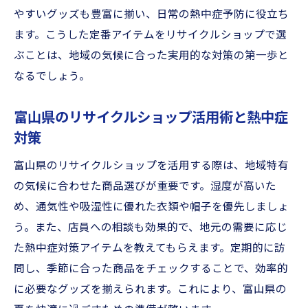
やすいグッズも豊富に揃い、日常の熱中症予防に役立ち
WBGT情報を活かした熱中症対策の実践術
ます。こうした定番アイテムをリサイクルショップで選
富山県で実践できる熱中症対策の最新知識
ぶことは、地域の気候に合った実用的な対策の第一歩と
家族を守るためにできる日常の熱中症予防法
なるでしょう。
家族の健康を守る熱中症対策の基本習慣
日常生活に取り入れる効果的な熱中症対策
富山県のリサイクルショップ活用術と熱中症
対策
熱中症対策アイテムの使い方と選び方ポイ
ント
富山県のリサイクルショップを活用する際は、地域特有
リサイクルショップ活用で家族を守る工夫
の気候に合わせた商品選びが重要です。湿度が高いた
熱中症予防に役立つ水分補給と休憩のコツ
め、通気性や吸湿性に優れた衣類や帽子を優先しましょ
う。また、店員への相談も効果的で、地元の需要に応じ
家族で実践できる熱中症対策の最新ガイド
た熱中症対策アイテムを教えてもらえます。定期的に訪
問し、季節に合った商品をチェックすることで、効率的
に必要なグッズを揃えられます。これにより、富山県の