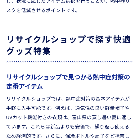
し、状況に応じたアイテム選択を行うことが、熱中症リ
リサイクルショップで準備する熱中症対策
スクを低減させるポイントです。
グッズ
WBGTを参考にした熱中症リスク回避の工夫
熱中症対策のためのアラート時持ち物準備
リサイクルショップで探す快適
法
グッズ特集
アラート発令時に実践すべき熱中症対策ポ
イント
リサイクルショップで見つかる熱中症対策の
富山県の気候に合う熱中症対策の工夫と知恵
定番アイテム
富山県の気候を考慮した熱中症対策の工夫
地域特有の暑さに対応する熱中症対策方法
リサイクルショップでは、熱中症対策の基本アイテムが
手軽に入手可能です。例えば、通気性の良い軽量帽子や
熱中症対策普及団体の知恵を暮らしに活か
UVカット機能付きの衣類は、富山県の蒸し暑い夏に適し
す
ています。これらは新品よりも安価で、繰り返し使える
リサイクルショップで揃える気候対応グッ
ため経済的です。さらに、保冷ボトルや扇子など携帯し
ズ