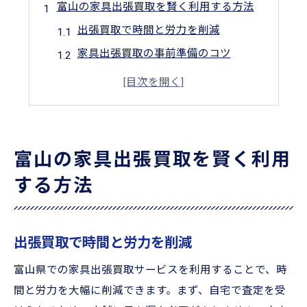
富山の家具出張買取を賢く利用する方法
出張買取で時間と労力を削減
家具出張買取の事前準備のコツ
賢い家具出張買取のスケジュール管理
出張買取を利用する際の注意点
富山での出張買取成功の秘訣
出張買取依頼時の家具の選び方
富山の家具出張買取を賢く利用
家具出張買取サービスの魅力と手順
する方法
出張買取サービスの手軽さを知る
富山での出張買取の流れを理解
出張買取を利用する利点とは
出張買取で時間と労力を削減
家具出張買取の具体的な手順
富山県での家具出張買取サービスを利用することで、時
出張買取で安心して家具を売却
間と労力を大幅に削減できます。まず、自宅で査定を受