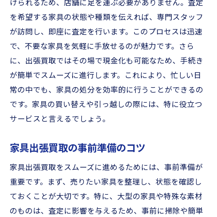
出張買取の査定ポイントを学ぶ
けられるため、店舗に足を運ぶ必要がありません。査定
を希望する家具の状態や種類を伝えれば、専門スタッフ
富山で出張買取を依頼する際のポイント
が訪問し、即座に査定を行います。このプロセスは迅速
出張買取依頼時の重要ポイント
で、不要な家具を気軽に手放せるのが魅力です。さら
富山での出張買取の賢い選択方法
に、出張買取ではその場で現金化も可能なため、手続き
出張買取を依頼する前の準備
が簡単でスムーズに進行します。これにより、忙しい日
出張買取依頼時の確認事項
常の中でも、家具の処分を効率的に行うことができるの
富山での出張買取の注意点
です。家具の買い替えや引っ越しの際には、特に役立つ
出張買取で失敗しない方法
サービスと言えるでしょう。
出張買取で簡単に家具を手放す方法
家具出張買取の事前準備のコツ
出張買取で家具を簡単に処分
富山での出張買取の便利さを活用
家具出張買取をスムーズに進めるためには、事前準備が
重要です。まず、売りたい家具を整理し、状態を確認し
出張買取を活用した家具売却法
ておくことが大切です。特に、大型の家具や特殊な素材
簡単に家具を手放すための準備
のものは、査定に影響を与えるため、事前に掃除や簡単
出張買取で時間を節約するコツ