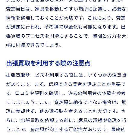
いため、平日を選ぶとスムーズに進行できます。また、
出張買取で簡単に時間を節約
査定当日は、家具を移動しやすい場所に配置し、必要な
情報を整理しておくことが大切です。これにより、査定
出張買取利用の効率的な方法
が迅速に行われ、その場で現金化も可能になります。出
出張買取で家具を手軽に売却する秘訣
張買取のプロセスを円滑にすることで、時間と労力を大
出張買取で賢く家具を売却
幅に削減できるでしょう。
富山での出張買取の成功秘訣
出張買取利用で手軽に家具処分
出張買取を利用する際の注意点
出張買取で簡単に家具を売ろう
出張買取サービスを利用する際には、いくつかの注意点
富山での便利な出張買取方法
があります。まず、信頼できる業者を選ぶことが重要で
出張買取でスムーズな家具売却
す。口コミや評判を確認し、過去の利用者の体験を参考
富山での出張買取をスムーズに進める方法
にしましょう。また、査定額に納得できない場合は、無
出張買取をスムーズに進めるコツ
理に売却せず、他の選択肢を考えることも大切です。さ
らに、出張買取を依頼する前に、家具の清掃や修理を行
富山での出張買取を問題なく進行
うことで、査定額が向上する可能性があります。最終的
出張買取でのスムーズな取引法