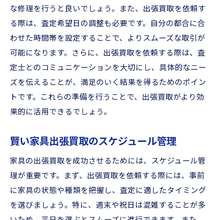
な修理を行うと良いでしょう。また、出張買取を依頼す
出張買取のプロセスを理解しよう
る際は、査定希望日の調整も必要です。自分の都合に合
富山県の便利な家具出張買取の流れ
わせた時間帯を設定することで、よりスムーズな取引が
出張買取の流れを知って安心売却
可能になります。さらに、出張買取を依頼する際は、査
富山県での出張買取の手順を学ぶ
定士とのコミュニケーションを大切にし、具体的なニー
ズを伝えることが、満足のいく結果を得るためのポイン
出張買取で家具をスムーズに処分
トです。これらの準備を行うことで、出張買取がより効
富山の出張買取の全体像を理解
果的に活用できるでしょう。
家具出張買取の簡単な流れとは
出張買取で手間なく家具を売る
賢い家具出張買取のスケジュール管理
時間を節約できる出張買取の活用法
家具の出張買取を成功させるためには、スケジュール管
出張買取で時間を有効活用
理が重要です。まず、出張買取を依頼する際には、事前
富山での出張買取の効率的利用法
に家具の状態や種類を把握し、査定に適したタイミング
出張買取を使った時間節約術
を選びましょう。特に、週末や祝日は混雑することが多
家具出張買取の効率化の秘訣