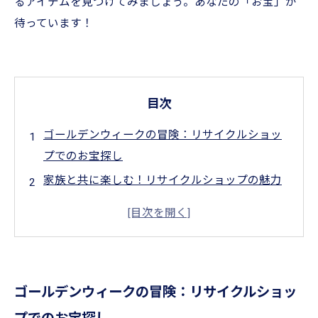
るアイテムを見つけてみましょう。あなたの「お宝」が
待っています！
目次
ゴールデンウィークの冒険：リサイクルショッ
プでのお宝探し
家族と共に楽しむ！リサイクルショップの魅力
とは
お宝発見のヒント：掘り出し物を見つけるコツ
環境に優しい消費：リサイクル思考のすすめ
期待を超える発見：特別なアイテムとの出会い
ゴールデンウィークの冒険：リサイクルショッ
友達と一緒に：ゴールデンウィークの特別な日