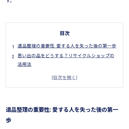
す。
目次
遺品整理の重要性: 愛する人を失った後の第一歩
思い出の品をどうする？リサイクルショップの
活用法
過去の苦悩を軽減: 遺品整理の新しいアプローチ
心の整理を進めるための適切な買取サービス
経済的負担を軽減する遺品買取の魅力
実際の体験談: リサイクルショップが変えた遺品
遺品整理の重要性: 愛する人を失った後の第一
整理の風景
歩
新常識を知ることで、遺族が得られる安心感