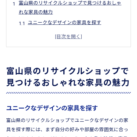
富山県のリサイクルショップで見つけるおしゃ
れな家具の魅力
ユニークなデザインの家具を探す
手軽に手に入る高品質な家具
エコでおしゃれなリサイクル家具の選び方
リサイクルショップならではのヴィンテー
ジ家具
富山県のリサイクルショップで
富山県のリサイクルショップのおすすめ家
見つけるおしゃれな家具の魅力
具
家具の選び方とコーディネートのアイデア
リサイクルショップ巡りで発見する富山県の隠
ユニークなデザインの家具を探す
れた宝物
富山県のリサイクルショップでユニークなデザインの家
リサイクルショップで見つけるアンティー
具を探す際には、まず自分の好みや部屋の雰囲気に合っ
ク雑貨