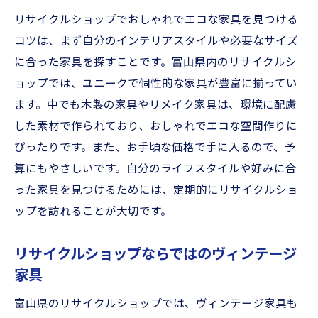
ズ
リサイクルショップでおしゃれでエコな家具を見つける
コツは、まず自分のインテリアスタイルや必要なサイズ
アンティーク雑貨を使ったインテリアアイ
に合った家具を探すことです。富山県内のリサイクルシ
デア
ョップでは、ユニークで個性的な家具が豊富に揃ってい
富山県のリサイクルショップで探す古き良
ます。中でも木製の家具やリメイク家具は、環境に配慮
きアイテム
した素材で作られており、おしゃれでエコな空間作りに
リサイクルショップでしか見つけられない富山
ぴったりです。また、お手頃な価格で手に入るので、予
県の個性派アイテム
算にもやさしいです。自分のライフスタイルや好みに合
他では手に入らないレアアイテム
った家具を見つけるためには、定期的にリサイクルショ
富山のリサイクルショップで見つける個性
ップを訪れることが大切です。
的な一品
リサイクルショップで発見するユニークな
リサイクルショップならではのヴィンテージ
アイテム
家具
個性を引き立てるアイテムの探し方
富山県のリサイクルショップでは、ヴィンテージ家具も