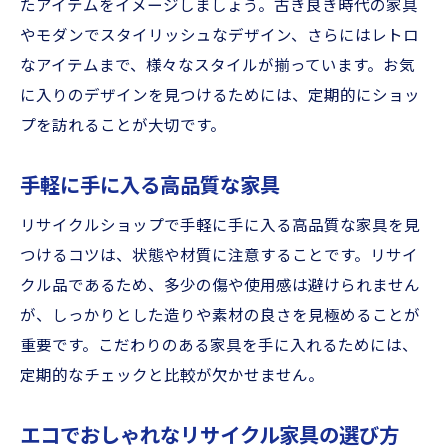
たアイテムをイメージしましょう。古き良き時代の家具
珍しいアイテムの宝庫、富山のリサイクル
やモダンでスタイリッシュなデザイン、さらにはレトロ
ショップ
なアイテムまで、様々なスタイルが揃っています。お気
リサイクルショップ巡りの楽しみ方
に入りのデザインを見つけるためには、定期的にショッ
隠れた名店を探すコツ
プを訪れることが大切です。
富山県の隠れた宝物を掘り出そう
手軽に手に入る高品質な家具
リサイクルショップで見つける個性的なア
イテム
リサイクルショップで手軽に手に入る高品質な家具を見
富山県のリサイクルショップで手に入れるアン
つけるコツは、状態や材質に注意することです。リサイ
ティーク雑貨
クル品であるため、多少の傷や使用感は避けられません
ヴィンテージ雑貨の魅力
が、しっかりとした造りや素材の良さを見極めることが
重要です。こだわりのある家具を手に入れるためには、
富山県のリサイクルショップで見つけるア
定期的なチェックと比較が欠かせません。
ンティーク
アンティーク雑貨の選び方
エコでおしゃれなリサイクル家具の選び方
リサイクルショップで見つけるレトログッ