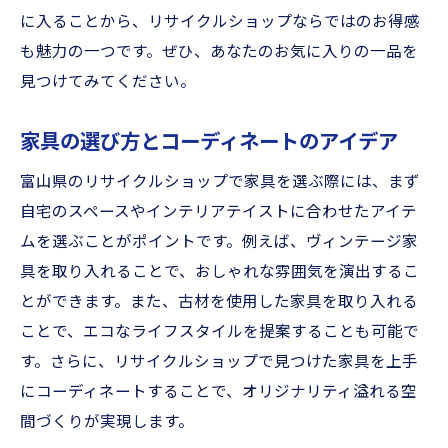
リサイクルショップで見つける富山県のユニー
に入ることから、リサイクルショップならではのお得感
クなインテリア
も魅力の一つです。ぜひ、あなたのお気に入りの一品を
個性的なインテリアアイデア
見つけてみてください。
リサイクルショップで見つけるデザイン性
の高い家具
家具の選び方とコーディネートのアイデア
富山県のリサイクルショップで探すユニー
富山県のリサイクルショップで家具を選ぶ際には、まず
クなインテリア
自宅のスペースやインテリアテイストに合わせたアイテ
リサイクルショップで楽しむインテリアコ
ムを選ぶことがポイントです。例えば、ヴィンテージ家
ーディネート
具を取り入れることで、おしゃれな雰囲気を演出するこ
エコでおしゃれなインテリアの作り方
とができます。また、古材を使用した家具を取り入れる
ことで、エコなライフスタイルを提案することも可能で
富山県のリサイクルショップで見つける珍
す。さらに、リサイクルショップで見つけた家具を上手
しいインテリア
にコーディネートすることで、オリジナリティ溢れる空
富山県内のリサイクルショップで掘り出し物を
間づくりが実現します。
見つける方法