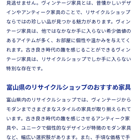
リサイクルショップで見つけるオリジナル
見逃せません。ヴィンテージ家具とは、昔懐かしいデザ
雑貨
インやアンティーク家具のことで、リサイクルショップ
富山県のリサイクルショップで手に入れる
ならではの珍しい品が見つかる魅力があります。ヴィン
一押しアイテム
テージ家具は、他ではなかなか手に入らない希少価値の
富山県のリサイクルショップで楽しむ古着探し
あるアイテムが多く、お部屋に個性や温かみを与えてく
の旅
れます。古き良き時代の趣を感じることができるヴィン
テージ家具は、リサイクルショップでしか手に入らない
ユニークな古着の見つけ方
特別な存在です。
富山県のリサイクルショップで手に入れる
トレンド古着
富山県のリサイクルショップのおすすめ家具
リサイクルショップで古着を楽しむ方法
富山県内のリサイクルショップでは、ヴィンテージから
富山の古着ショップおすすめコース
モダンまでさまざまなスタイルの家具が取り揃えられて
おしゃれな古着を見つけるコツ
います。古き良き時代の趣を感じさせるアンティーク家
リサイクルショップで楽しむファッション
具や、ユニークで個性的なデザインが特徴のモダン家具
アイテム
など、幅広い選択肢があります。また、手頃な価格で手