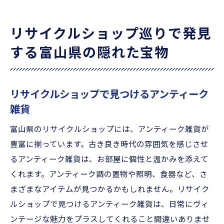
掘り出し物を見つけるコツ
リサイクルショップ巡りの楽しみ方
リサイクルショップ巡りで発見
富山県のリサイクルショップで探すお得な
する富山県の隠れた宝物
アイテム
リサイクルショップで見つける珍しい商品
お買い得なアイテムの見つけ方
リサイクルショップで見つけるアンティーク
リサイクルショップで掘り出し物を探すポ
雑貨
イント
富山県のリサイクルショップには、アンティーク雑貨が
リサイクルショップ巡りで富山県の魅力を再発
豊富に揃っています。古き良き時代の雰囲気を感じさせ
見
るアンティーク雑貨は、お部屋に個性と温かみを添えて
リサイクルショップ巡りの魅力
くれます。アンティーク調の置物や照明、食器など、さ
富山県のリサイクルショップで見つける新
まざまなアイテムが見つかるかもしれません。リサイク
たな発見
ルショップで見つけるアンティーク雑貨は、日常にヴィ
リサイクルショップを通じて感じる富山県
ンテージな魅力をプラスしてくれること間違いありませ