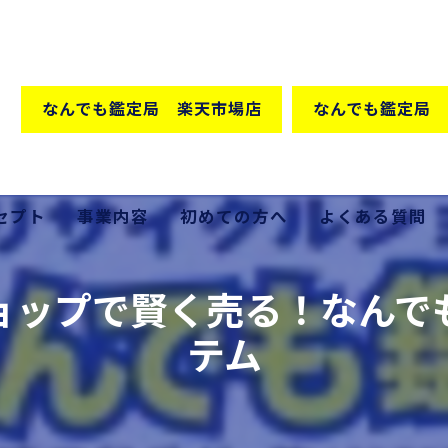
なんでも鑑定局 楽天市場店
なんでも鑑定局 
セプト
事業内容
初めての方へ
よくある質問
格の秘密
買取
ョップで賢く売る！なんで
販売
テム
出張買取
家具