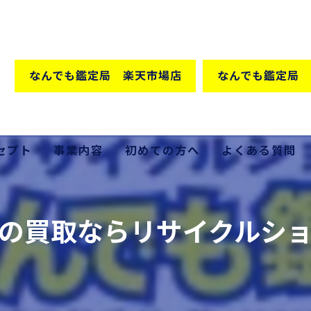
なんでも鑑定局 楽天市場店
なんでも鑑定局 
セプト
事業内容
初めての方へ
よくある質問
格の秘密
買取
の買取ならリサイクルシ
販売
出張買取
家具