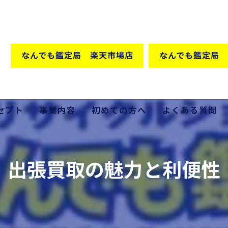
なんでも鑑定局 楽天市場店
なんでも鑑定局 
セプト
事業内容
初めての方へ
よくある質問
格の秘密
買取
出張買取の魅力と利便性
販売
出張買取
家具