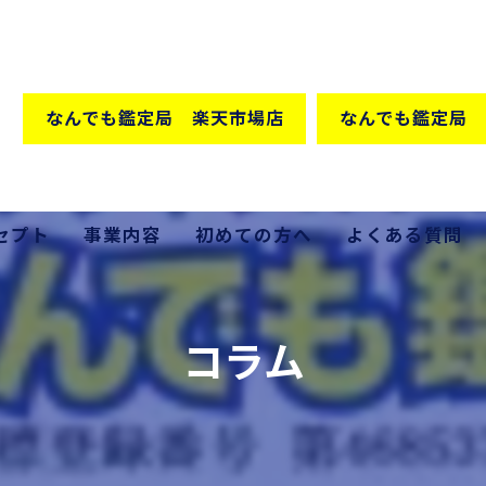
なんでも鑑定局 楽天市場店
なんでも鑑定局 
セプト
事業内容
初めての方へ
よくある質問
格の秘密
買取
コラム
販売
出張買取
家具